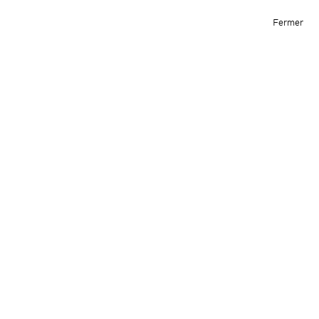
Éva Le Roi
Archive
Informations
Fermer