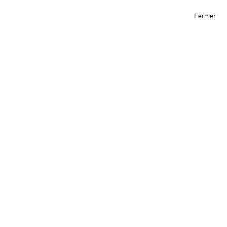
Éva Le Roi
Archive
Informations
Fermer